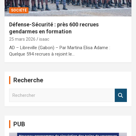
SOCIÉTÉ
Défense-Sécurité : près 600 recrues
gendarmes en formation
25 mars 2026
isaac
AD – Libreville (Gabon) – Par Martina Elisa Adame :
Quelque 594 recrues à rejoint le…
Recherche
R
e
c
h
e
PUB
r
c