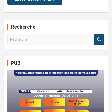
Recherche
R
e
c
h
e
PUB
r
c
h
e
r