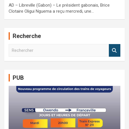
AD – Libreville (Gabon) – Le président gabonais, Brice
Clotaire Oligui Nguema a reçu mercredi, une…
Recherche
R
e
c
h
e
PUB
r
c
h
e
r