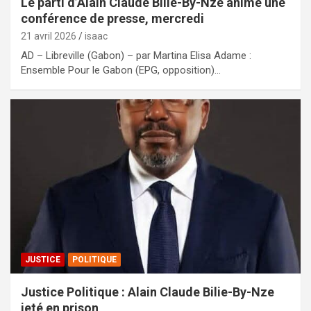
Le parti d’Alain Claude Bilie-By-Nze anime une
conférence de presse, mercredi
21 avril 2026
isaac
AD – Libreville (Gabon) – par Martina Elisa Adame :
Ensemble Pour le Gabon (EPG, opposition)…
JUSTICE
POLITIQUE
Justice Politique : Alain Claude Bilie-By-Nze
jeté en prison