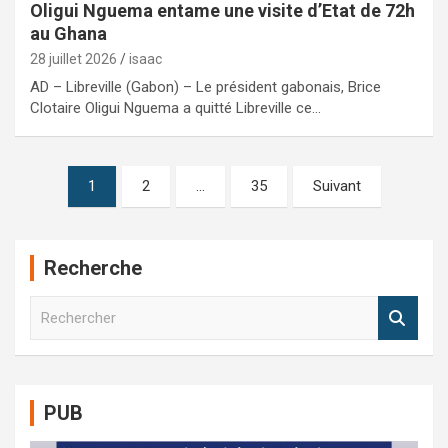
Oligui Nguema entame une visite d’Etat de 72h
au Ghana
28 juillet 2026
isaac
AD – Libreville (Gabon) – Le président gabonais, Brice
Clotaire Oligui Nguema a quitté Libreville ce…
Pagination
1
2
…
35
Suivant
des
publications
Recherche
R
e
c
h
e
PUB
r
c