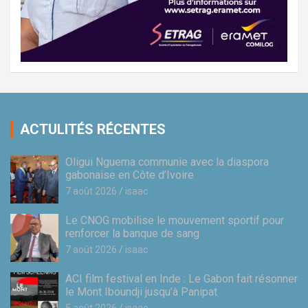
ACTULITÉS RÉCENTES
Oligui Nguema communie avec la diaspora
gabonaise en Côte d’Ivoire
7 août 2026
isaac
Le CNOG mobilise le mouvement sportif pour
renforcer la banque de sang
7 août 2026
isaac
ACI film festival en Inde : Le Gabon fait résonner
le Mont Iboundji jusqu’à Panipat