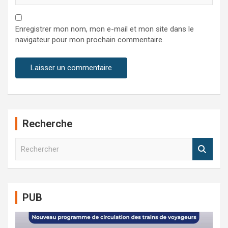
Enregistrer mon nom, mon e-mail et mon site dans le
navigateur pour mon prochain commentaire.
Recherche
R
e
c
h
e
PUB
r
c
h