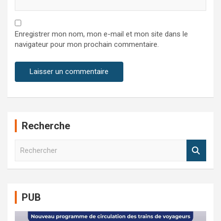
Enregistrer mon nom, mon e-mail et mon site dans le
navigateur pour mon prochain commentaire.
Recherche
R
e
c
h
e
PUB
r
c
h