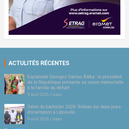
ACTULITÉS RÉCENTES
Esplanade Georges Damas Aléka : le président
de la République présente sa vision mémorielle
à la famille du défunt
9 août 2026
isaac
Salon du bachelier 2026: Rideau sur deux jours
d’orientation à Libreville
9 août 2026
isaac