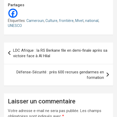
Partages
Étiquettes:
Cameroun
,
Culture
,
frontière
,
Mvet
,
national
,
UNESCO
Navigation
LDC Afrique : la RS Berkane file en demi-finale après sa
de
victoire face à Al Hilal
l’article
Défense-Sécurité : près 600 recrues gendarmes en
formation
Laisser un commentaire
Votre adresse e-mail ne sera pas publiée.
Les champs
obligatoires sont indiqués avec
*