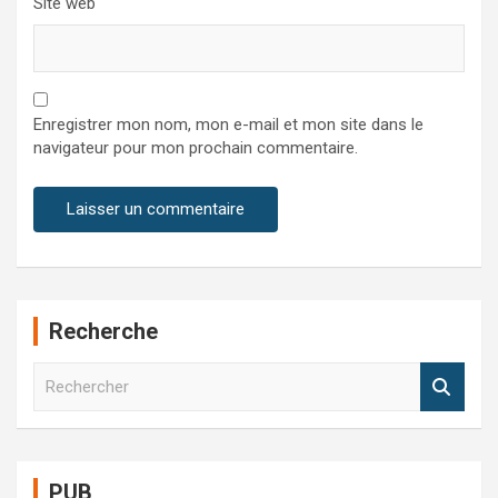
Site web
Enregistrer mon nom, mon e-mail et mon site dans le
navigateur pour mon prochain commentaire.
Recherche
R
e
c
h
e
PUB
r