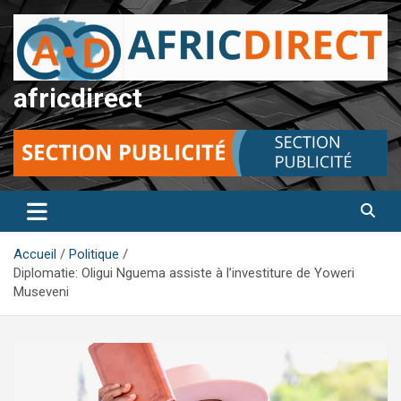
Aller
au
contenu
africdirect
Accueil
Politique
Diplomatie: Oligui Nguema assiste à l’investiture de Yoweri
Museveni