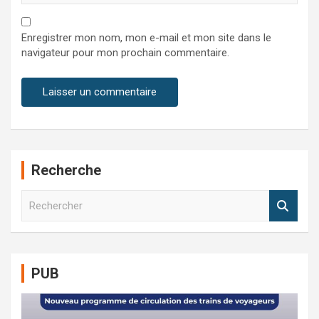
Enregistrer mon nom, mon e-mail et mon site dans le
navigateur pour mon prochain commentaire.
Recherche
R
e
c
h
e
PUB
r
c
h
e