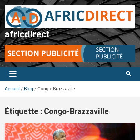
Aller
au
contenu
africdirect
Accueil
Blog
Congo-Brazzaville
Étiquette :
Congo-Brazzaville