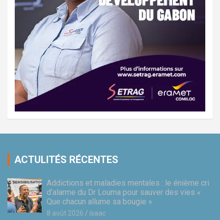
ACTULITÉS RÉCENTES
Addictions et maladies mentales : le énième cri
d’alarme du Dr Louma pour sauver des vies «
Que chacun allume sa bougie »
8 août 2026
isaac