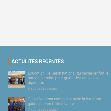
ACTULITÉS RÉCENTES
Education : le Salon national du bachelier fait le
pari de l’emploi pour guider les nouveaux
diplômés
8 août 2026
isaac
Oligui Nguema communie avec la diaspora
gabonaise en Côte d’Ivoire
7 août 2026
isaac