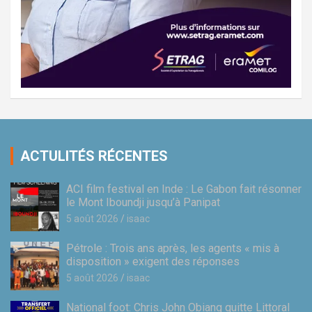
ACTULITÉS RÉCENTES
ACI film festival en Inde : Le Gabon fait résonner
le Mont Iboundji jusqu’à Panipat
5 août 2026
isaac
Pétrole : Trois ans après, les agents « mis à
disposition » exigent des réponses
5 août 2026
isaac
National foot: Chris John Obiang quitte Littoral