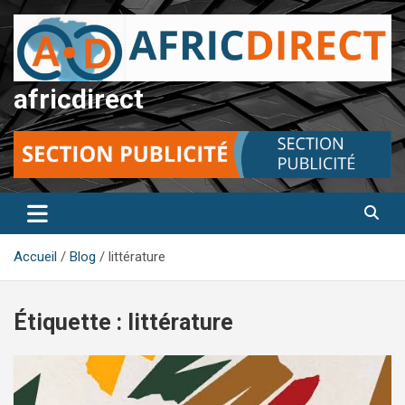
Aller
au
contenu
africdirect
Accueil
Blog
littérature
Étiquette :
littérature