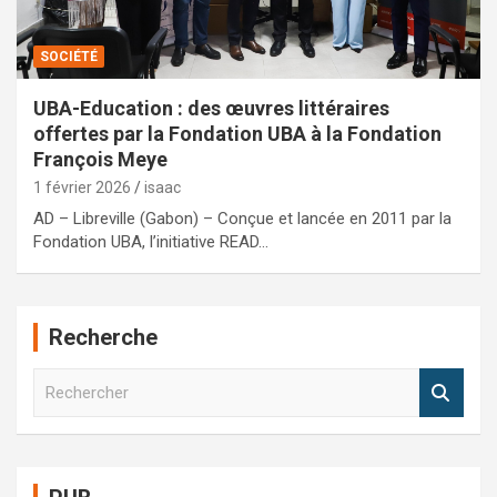
SOCIÉTÉ
UBA-Education : des œuvres littéraires
offertes par la Fondation UBA à la Fondation
François Meye
1 février 2026
isaac
AD – Libreville (Gabon) – Conçue et lancée en 2011 par la
Fondation UBA, l’initiative READ…
Recherche
R
e
c
h
e
r