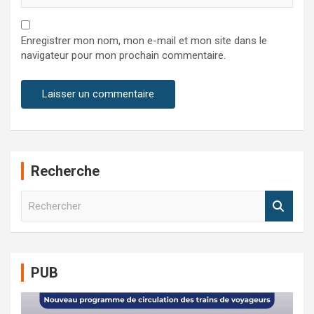
Enregistrer mon nom, mon e-mail et mon site dans le
navigateur pour mon prochain commentaire.
Recherche
R
e
c
h
e
PUB
r
c
h