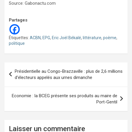
Source: Gabonactu.com
Partages
Étiquettes:
ACBN
,
EPG
,
Eric Joël Békalé
,
littérature
,
poème
,
politique
Navigation
Présidentielle au Congo-Brazzaville : plus de 2,6 millions
de
d’électeurs appelés aux urnes dimanche
l’article
Economie : la BCEG présente ses produits au maire de
Port-Gentil
Laisser un commentaire