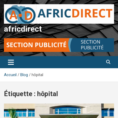
Aller
au
contenu
africdirect
Accueil
Blog
hôpital
Étiquette :
hôpital