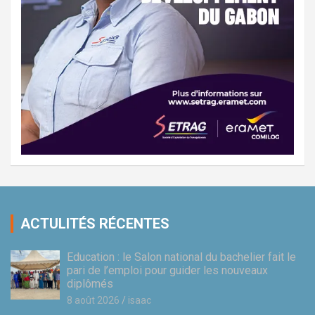
ACTULITÉS RÉCENTES
Education : le Salon national du bachelier fait le
pari de l’emploi pour guider les nouveaux
diplômés
8 août 2026
isaac