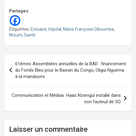
Partages
Étiquettes:
Estuaire
,
hôpital
,
Marie Françoise Dikoumba
,
Ntoum
,
Santé
Navigation
61èmes Assemblées annuelles de la BAD : financement
de
du Fonds Bleu pour le Bassin du Congo, Oligui Nguema
à la manœuvre
l’article
Communication et Médias: Haas Nziengui installé dans
son fauteuil de SG
Laisser un commentaire