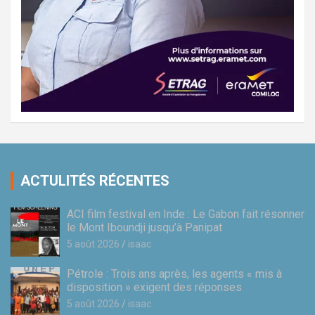
ACTULITÉS RÉCENTES
ACI film festival en Inde : Le Gabon fait résonner
le Mont Iboundji jusqu’à Panipat
5 août 2026
isaac
Pétrole : Trois ans après, les agents « mis à
disposition » exigent des réponses
5 août 2026
isaac