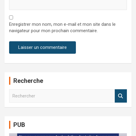
Enregistrer mon nom, mon e-mail et mon site dans le
navigateur pour mon prochain commentaire.
Recherche
R
e
c
h
e
PUB
r
c