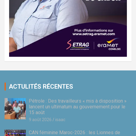
ACTULITÉS RÉCENTES
Pétrole : Des travailleurs « mis à disposition »
lancent un ultimatum au gouvernement pour le
15 août
9 août 2026
isaac
CAN féminine Maroc-2026 : les Lionnes de