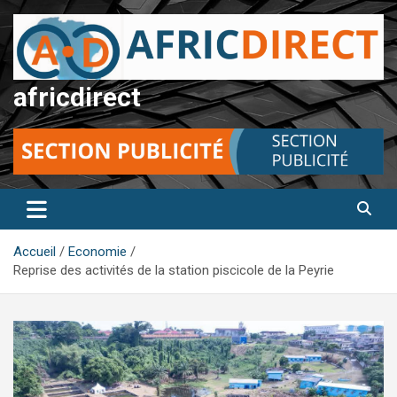
Aller
au
contenu
africdirect
Accueil
Economie
Reprise des activités de la station piscicole de la Peyrie