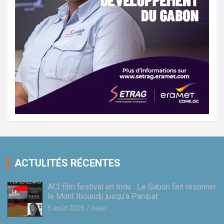
ACTULITÉS RÉCENTES
ACI film festival en Inde : Le Gabon fait résonner
le Mont Iboundji jusqu’à Panipat
5 août 2026
isaac