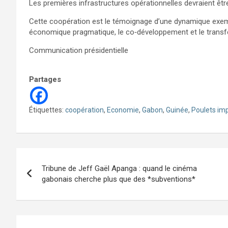
Les premières infrastructures opérationnelles devraient être
Cette coopération est le témoignage d’une dynamique exem
économique pragmatique, le co‑développement et le transfer
Communication présidentielle
Partages
Étiquettes:
coopération
,
Economie
,
Gabon
,
Guinée
,
Poulets im
Navigation
Tribune de Jeff Gaël Apanga : quand le cinéma
de
gabonais cherche plus que des *subventions*
l’article