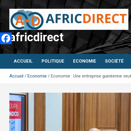
Aller
au
contenu
africdirect
ACCUEIL
POLITIQUE
ECONOMIE
SOCIÉTÉ
Accueil
Economie
Economie : Une entreprise guinéenne veut