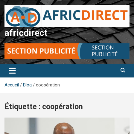
Aller
au
contenu
africdirect
Accueil
Blog
coopération
Étiquette :
coopération