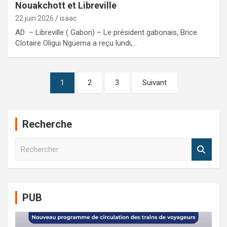
Nouakchott et Libreville
22 juin 2026
isaac
AD – Libreville ( Gabon) – Le président gabonais, Brice
Clotaire Oligui Nguema a reçu lundi,…
Pagination
1
2
3
Suivant
des
publications
Recherche
R
e
c
h
e
PUB
r
c
h