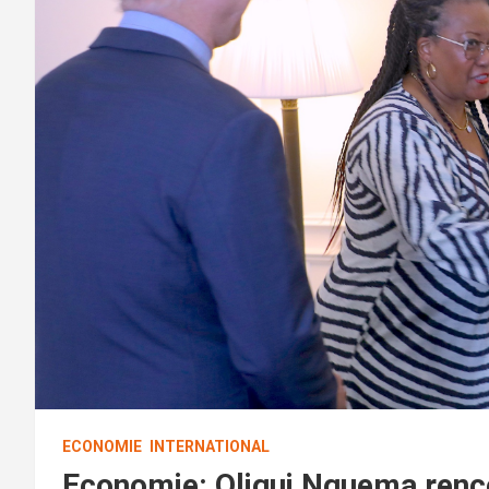
ECONOMIE
INTERNATIONAL
Economie: Oligui Nguema renc