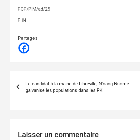
PCP/PIM/ad/25
F IN
Partages
Navigation
Le candidat à la mairie de Libreville, N’nang Nsome
de
galvanise les populations dans les PK
l’article
Laisser un commentaire