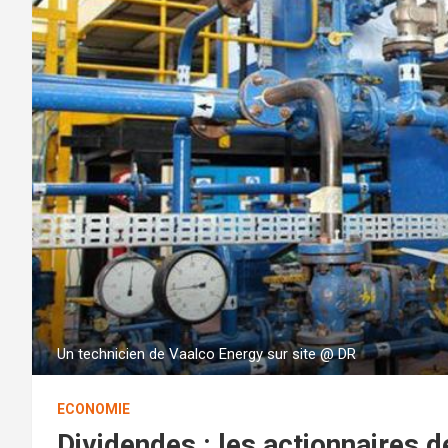
Un technicien de Vaalco Energy sur site @ DR
ECONOMIE
Dividendes : les actionnaires d