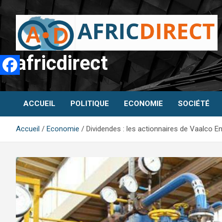
Aller
au
contenu
africdirect
ACCUEIL
POLITIQUE
ECONOMIE
SOCIÉTÉ
Accueil
Economie
Dividendes : les actionnaires de Vaalco E