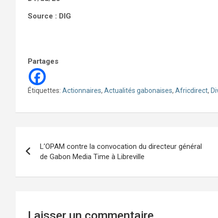
Source : DIG
Partages
Étiquettes:
Actionnaires
,
Actualités gabonaises
,
Africdirect
,
Di
Navigation
L’OPAM contre la convocation du directeur général
de
de Gabon Media Time à Libreville
l’article
Laisser un commentaire