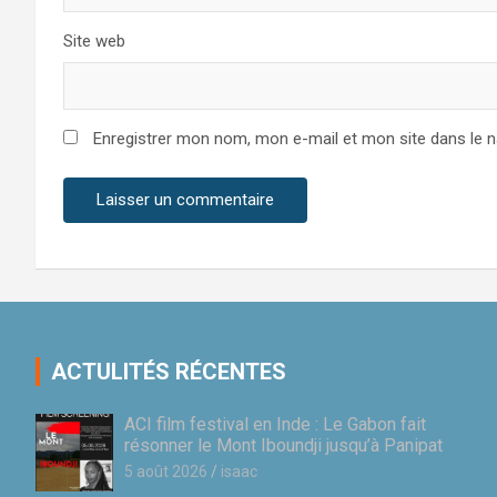
Site web
Enregistrer mon nom, mon e-mail et mon site dans le 
ACTULITÉS RÉCENTES
ACI film festival en Inde : Le Gabon fait
résonner le Mont Iboundji jusqu’à Panipat
5 août 2026
isaac