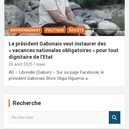
ENVIRONNEMENT
POLITIQUE
SOCIÉTÉ
Le président Gabonais veut instaurer des
« vacances nationales obligatoires » pour tout
dignitaire de l’Etat
26 août 2025
isaac
AD – Libreville (Gabon) – Sur sa page Facebook, le
président Gabonais Brice Oligui Nguema a…
Recherche
R
e
c