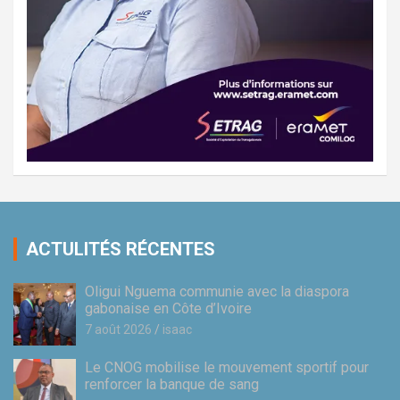
ACTULITÉS RÉCENTES
Oligui Nguema communie avec la diaspora
gabonaise en Côte d’Ivoire
7 août 2026
isaac
Le CNOG mobilise le mouvement sportif pour
renforcer la banque de sang