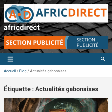
Aller
au
contenu
africdirect
Accueil
Blog
Actualités gabonaises
Étiquette :
Actualités gabonaises