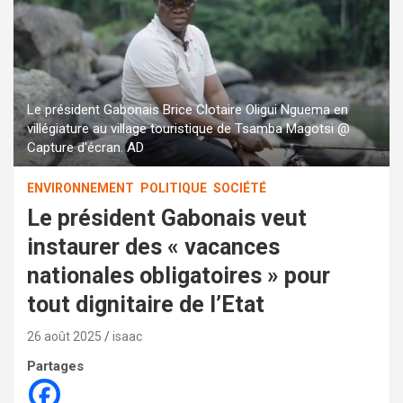
Le président Gabonais Brice Clotaire Oligui Nguema en
villégiature au village touristique de Tsamba Magotsi @
Capture d'écran. AD
ENVIRONNEMENT
POLITIQUE
SOCIÉTÉ
Le président Gabonais veut
instaurer des « vacances
nationales obligatoires » pour
tout dignitaire de l’Etat
26 août 2025
isaac
Partages