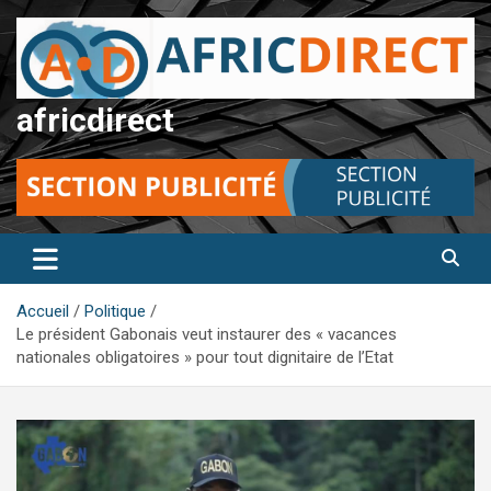
Aller
au
contenu
africdirect
Accueil
Politique
Le président Gabonais veut instaurer des « vacances
nationales obligatoires » pour tout dignitaire de l’Etat