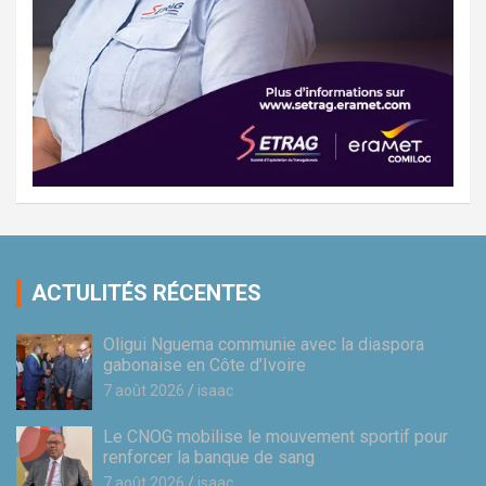
ACTULITÉS RÉCENTES
Oligui Nguema communie avec la diaspora
gabonaise en Côte d’Ivoire
7 août 2026
isaac
Le CNOG mobilise le mouvement sportif pour
renforcer la banque de sang
7 août 2026
isaac