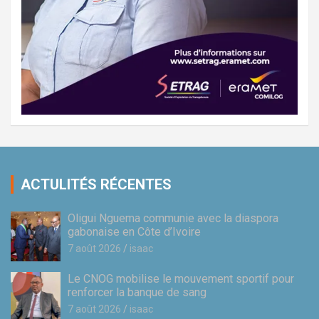
ACTULITÉS RÉCENTES
Oligui Nguema communie avec la diaspora
gabonaise en Côte d’Ivoire
7 août 2026
isaac
Le CNOG mobilise le mouvement sportif pour
renforcer la banque de sang
7 août 2026
isaac