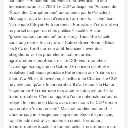
bancaire. - Académie des Métiers Souverains : 5 000
techniciens/an d’ici 2030. Le CGP anticipe les “Assises de
l’École des Compétences” annoncées par le Président.
Message : on a la main d’œuvre, formons-la. - Identifiant
Numérique Citoyen-Entrepreneur : Formaliser l’informel via
un portail unique marchés publics/fiscalité. Vision
“gouvernance numérique” pour élargir l’assiette fiscale
sans augmenter les impôts. - Gabon Green Bond : Utiliser
les 88% de forêt comme actif financier. Lever des
obligations vertes pour électrification rurale,
agroforesterie, écotourisme. Le CGP veut monétiser
l’avantage écologique du Gabon. Dimension spirituelle :
mobiliser l’adhésion populaire Références aux “mânes du
Gabon”, à Albert Schweitzer, à Teilhard de Chardin. Le CGP
ne parle pas qu’aux technocrates. Il s’adresse à la Nation :
l’espérance + la mémoire des ancêtres doivent porter la
transformation. C’est un appel à l’unité nationale autour du
projet. Un chèque en blanc avec conditions Le CGP donne
son soutien “sans réserve”. Mais ce soutien est actif : il
s’accompagne d’exigences implicites. Sécurité juridique,
rapidité administrative, accès au crédit, formation,
transformation locale. Le ton est celui d’un partenaire qui