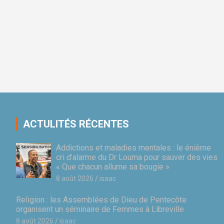
ACTULITÉS RÉCENTES
Addictions et maladies mentales : le énième
cri d’alarme du Dr Louma pour sauver des vies
« Que chacun allume sa bougie »
8 août 2026
isaac
Religion : les Assemblées de Dieu de Pentecôte
organisent un séminaire de Femmes à Libreville
8 août 2026
isaac