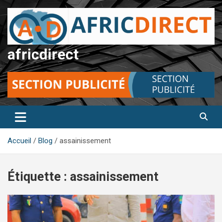
Aller
au
contenu
africdirect
Accueil
Blog
assainissement
Étiquette :
assainissement