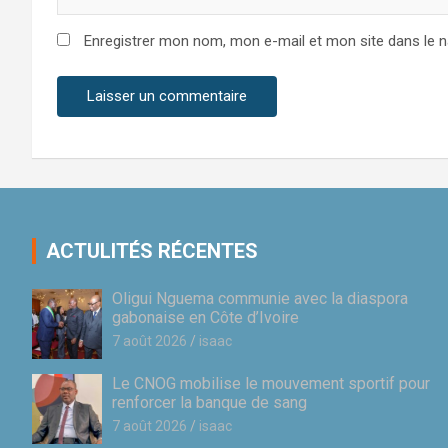
Enregistrer mon nom, mon e-mail et mon site dans le 
ACTULITÉS RÉCENTES
Oligui Nguema communie avec la diaspora
gabonaise en Côte d’Ivoire
7 août 2026
isaac
Le CNOG mobilise le mouvement sportif pour
renforcer la banque de sang
7 août 2026
isaac