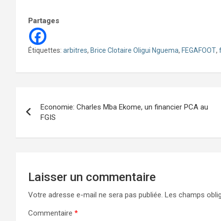
Partages
Étiquettes:
arbitres
,
Brice Clotaire Oligui Nguema
,
FEGAFOOT
,
Navigation
Economie: Charles Mba Ekome, un financier PCA au
de
FGIS
l’article
Laisser un commentaire
Votre adresse e-mail ne sera pas publiée.
Les champs oblig
Commentaire
*