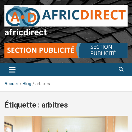
Aller
au
contenu
africdirect
Accueil
Blog
arbitres
Étiquette :
arbitres