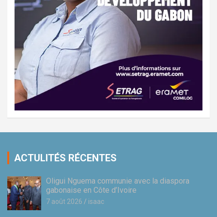
ACTULITÉS RÉCENTES
Oligui Nguema communie avec la diaspora
gabonaise en Côte d’Ivoire
7 août 2026
isaac