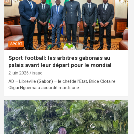
SPORT
Sport-football: les arbitres gabonais au
palais avant leur départ pour le mondial
2 juin 2026
isaac
AD – Libreville (Gabon) – le chefde l’Etat, Brice Clotaire
Oligui Nguema a accordé mardi, une…