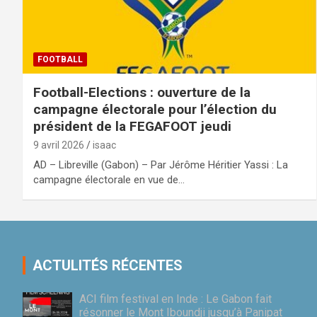
FOOTBALL
Football-Elections : ouverture de la
campagne électorale pour l’élection du
président de la FEGAFOOT jeudi
9 avril 2026
isaac
AD – Libreville (Gabon) – Par Jérôme Héritier Yassi : La
campagne électorale en vue de…
ACTULITÉS RÉCENTES
ACI film festival en Inde : Le Gabon fait
résonner le Mont Iboundji jusqu’à Panipat