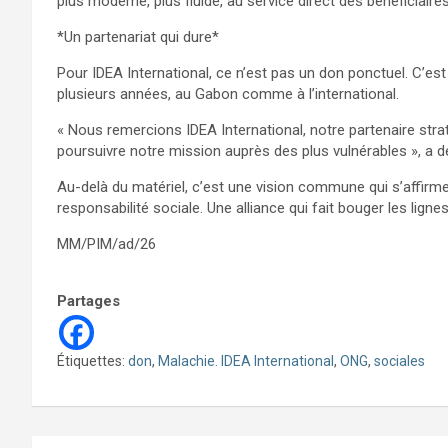
plus moderne, plus fluide, au service direct des bénéficiaires
*Un partenariat qui dure*
Pour IDEA International, ce n’est pas un don ponctuel. C’e
plusieurs années, au Gabon comme à l’international.
« Nous remercions IDEA International, notre partenaire str
poursuivre notre mission auprès des plus vulnérables », a
Au-delà du matériel, c’est une vision commune qui s’affirme 
responsabilité sociale. Une alliance qui fait bouger les lig
MM/PIM/ad/26
Partages
Étiquettes:
don
,
Malachie. IDEA International
,
ONG
,
sociales