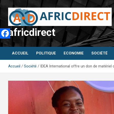
Aller
au
contenu
africdirect
ACCUEIL
POLITIQUE
ECONOMIE
SOCIÉTÉ
Accueil
Société
IDEA International offre un don de matériel