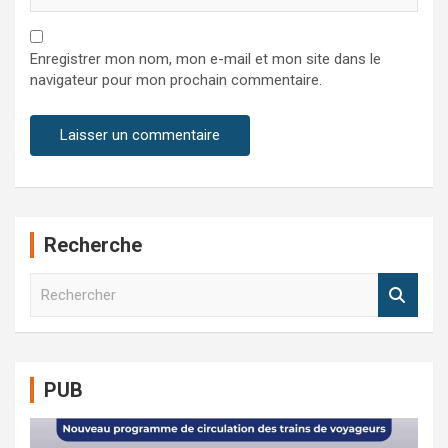
Enregistrer mon nom, mon e-mail et mon site dans le
navigateur pour mon prochain commentaire.
Recherche
R
e
c
h
e
PUB
r
c
h