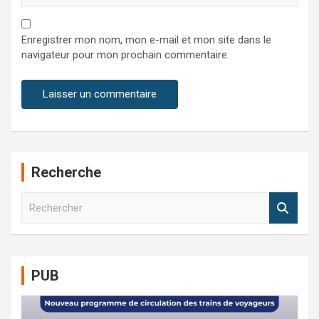
Enregistrer mon nom, mon e-mail et mon site dans le
navigateur pour mon prochain commentaire.
Recherche
R
e
c
h
e
PUB
r
c
h