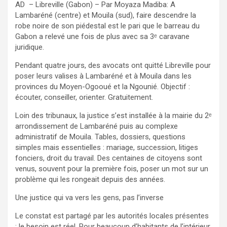
AD – Libreville (Gabon) – Par Moyaza Madiba: A
Lambaréné (centre) et Mouila (sud), faire descendre la
robe noire de son piédestal est le pari que le barreau du
Gabon a relevé une fois de plus avec sa 3ᵉ caravane
juridique.
Pendant quatre jours, des avocats ont quitté Libreville pour
poser leurs valises à Lambaréné et à Mouila dans les
provinces du Moyen-Ogooué et la Ngounié. Objectif :
écouter, conseiller, orienter. Gratuitement.
Loin des tribunaux, la justice s’est installée à la mairie du 2ᵉ
arrondissement de Lambaréné puis au complexe
administratif de Mouila. Tables, dossiers, questions
simples mais essentielles : mariage, succession, litiges
fonciers, droit du travail. Des centaines de citoyens sont
venus, souvent pour la première fois, poser un mot sur un
problème qui les rongeait depuis des années.
Une justice qui va vers les gens, pas l’inverse
Le constat est partagé par les autorités locales présentes
: le besoin est réel. Pour beaucoup d’habitants de l’intérieur,