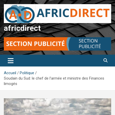
Aller
au
contenu
africdirect
Accueil
Politique
Soudain du Sud: le chef de l’armée et ministre des Finances
limogés