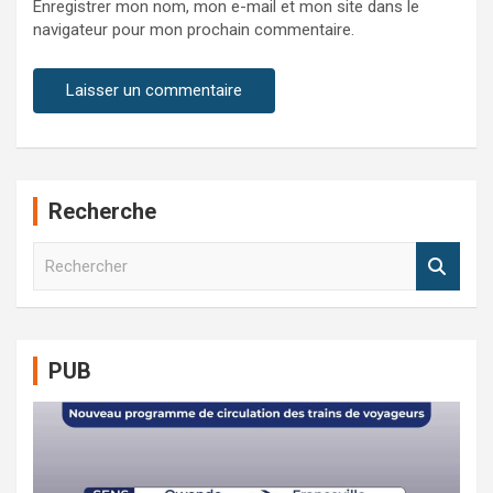
Enregistrer mon nom, mon e-mail et mon site dans le
navigateur pour mon prochain commentaire.
Recherche
R
e
c
h
e
PUB
r
c
h
e
r