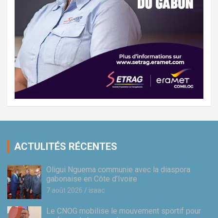
ACTULITÉS RÉCENTES
Oligui Nguema communie avec la diaspora
gabonaise en Côte d’Ivoire
7 août 2026
isaac
Le CNOG mobilise le mouvement sportif pour