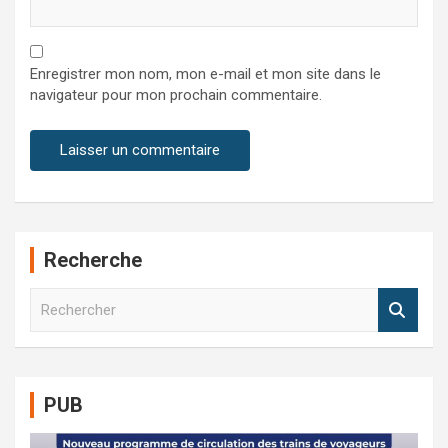
Enregistrer mon nom, mon e-mail et mon site dans le
navigateur pour mon prochain commentaire.
Recherche
R
e
c
h
e
PUB
r
c
h