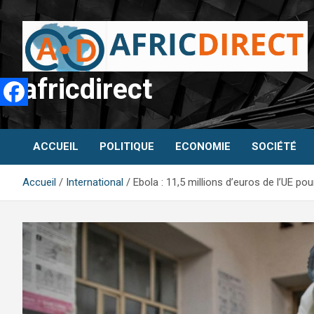
Aller
au
contenu
africdirect
ACCUEIL
POLITIQUE
ECONOMIE
SOCIÉTÉ
Accueil
International
Ebola : 11,5 millions d’euros de l’UE po