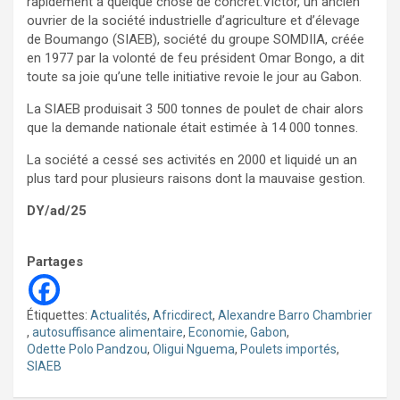
rapidement à quelque chose de concret.Victor, un ancien
ouvrier de la société industrielle d’agriculture et d’élevage
de Boumango (SIAEB), société du groupe SOMDIIA, créée
en 1977 par la volonté de feu président Omar Bongo, a dit
toute sa joie qu’une telle initiative revoie le jour au Gabon.
La SIAEB produisait 3 500 tonnes de poulet de chair alors
que la demande nationale était estimée à 14 000 tonnes.
La société a cessé ses activités en 2000 et liquidé un an
plus tard pour plusieurs raisons dont la mauvaise gestion.
DY/ad/25
Partages
Étiquettes:
Actualités
,
Africdirect
,
Alexandre Barro Chambrier
,
autosuffisance alimentaire
,
Economie
,
Gabon
,
Odette Polo Pandzou
,
Oligui Nguema
,
Poulets importés
,
SIAEB