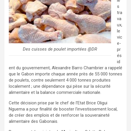
le
s
tra
va
ux,
le
vic
e-
Des cuisses de poulet importées @DR
pr
és
id
ent du gouvernement, Alexandre Barro Chambrier a rappelé
que le Gabon importe chaque année près de 55 000 tonnes
de poulets, contre seulement 4 000 tonnes produites
localement ; une dépendance qui pèse sur la sécurité
alimentaire et la balance commerciale nationale.
Cette décision prise par le chef de l’Etat Brice Oligui
Nguema a pour finalité de booster l’investissement local,
de créer des emplois et de renforcer la souveraineté
alimentaire des Gabonais.