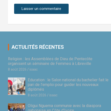
ACTULITÉS RÉCENTES
Religion : les Assemblées de Dieu de Pentecôte
organisent un séminaire de Femmes à Libreville
8 août 2026
isaac
Education : le Salon national du bachelier fait le
pari de l’emploi pour guider les nouveaux
diplômés
8 août 2026
isaac
Oligui Nguema communie avec la diaspora
gabonaise en Côte d’Ivoire