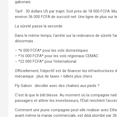
gabonais.
Tarif : 30 dollars US par trajet. Soit près de 18 000 FCFA. Multi
environ 36 000 FCFA de surcoût net. Une ligne de plus sur le
La sûreté passe la seconde
Dans le même temps, l’arrêté sur la redevance de sûreté fai
désormais :
– *6 000 FCFA* pour les vols domestiques
– *16 000 FCFA* pour les vols régionaux CEMAC
– *22 000 FCFA* pour l’international
Officiellement, l’objectif est de financer les infrastructures d
mécanique : plus de taxes = billets plus chers.
Fly Gabon : décoller avec des chaînes aux pieds ?
C’est là que le bât blesse. Au moment où la compagnie natio
passagers et attirer les investisseurs, l’État renchérit l’acc
Comment une jeune compagnie peut-elle rivaliser avec Ethiop
avant même la marge commerciale, est déjà plombé par 3