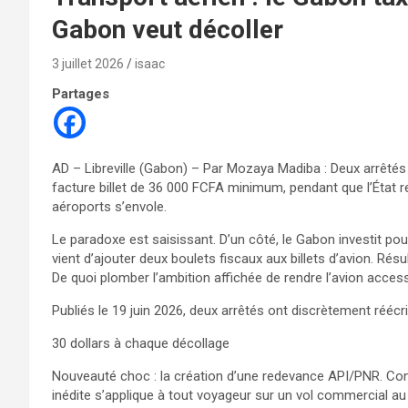
Gabon veut décoller
3 juillet 2026
isaac
Partages
AD – Libreville (Gabon) – Par Mozaya Madiba : Deux arrêtés p
facture billet de 36 000 FCFA minimum, pendant que l’État 
aéroports s’envole.
Le paradoxe est saisissant. D’un côté, le Gabon investit pour 
vient d’ajouter deux boulets fiscaux aux billets d’avion. Rés
De quoi plomber l’ambition affichée de rendre l’avion access
Publiés le 19 juin 2026, deux arrêtés ont discrètement réécrit 
30 dollars à chaque décollage
Nouveauté choc : la création d’une redevance API/PNR. Con
inédite s’applique à tout voyageur sur un vol commercial a