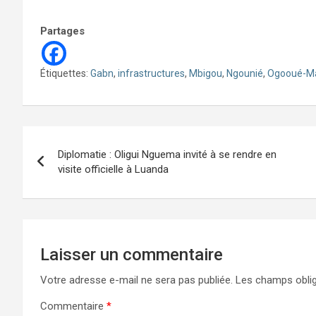
Partages
Étiquettes:
Gabn
,
infrastructures
,
Mbigou
,
Ngounié
,
Ogooué-Ma
Navigation
Diplomatie : Oligui Nguema invité à se rendre en
de
visite officielle à Luanda
l’article
Laisser un commentaire
Votre adresse e-mail ne sera pas publiée.
Les champs oblig
Commentaire
*