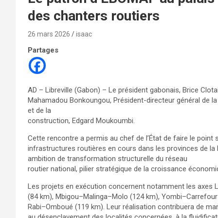
des chanters routiers
26 mars 2026
isaac
Partages
AD – Libreville (Gabon) – Le président gabonais, Brice Clota
Mahamadou Bonkoungou, Président-directeur général de la s
et de la
construction, Edgard Moukoumbi.
Cette rencontre a permis au chef de l’État de faire le poi
infrastructures routières en cours dans les provinces de l
ambition de transformation structurelle du réseau
routier national, pilier stratégique de la croissance économiqu
Les projets en exécution concernent notamment les axe
(84 km), Mbigou–Malinga–Molo (124 km), Yombi–Carrefour 
Rabi–Omboué (119 km). Leur réalisation contribuera de mani
au désenclavement des localités concernées, à la fluidific