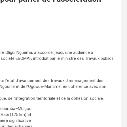
ire Oligui Nguema, a accordé, jeudi, une audience à
ociété EBOMAF, introduit par le ministre des Travaux publics
nt sur l’état d’avancement des travaux d’aménagement des
a Ngounié et de l’Ogooué-Maritime, en cohérence avec son
e, de l’intégration territoriale et de la cohésion sociale.
s Lebamba–Mbigou
Rabi (125 km) et
ère significative
ation des échanges