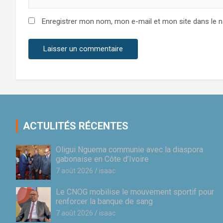
Enregistrer mon nom, mon e-mail et mon site dans le 
ACTULITÉS RÉCENTES
Oligui Nguema communie avec la diaspora
gabonaise en Côte d’Ivoire
7 août 2026
isaac
Le CNOG mobilise le mouvement sportif pour
renforcer la banque de sang
7 août 2026
isaac