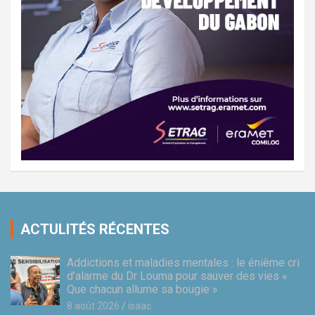
ACTULITÉS RÉCENTES
Addictions et maladies mentales : le énième cri
d’alarme du Dr Louma pour sauver des vies «
Que chacun allume sa bougie »
8 août 2026
isaac