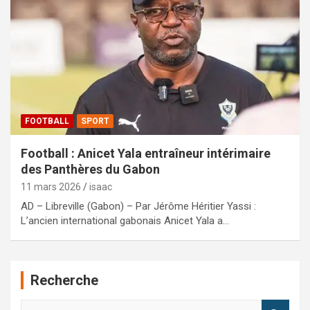
FOOTBALL
SPORT
Football : Anicet Yala entraîneur intérimaire
des Panthères du Gabon
11 mars 2026
isaac
AD – Libreville (Gabon) – Par Jérôme Héritier Yassi :
L’ancien international gabonais Anicet Yala a…
Recherche
R