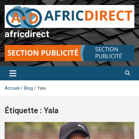
Aller
au
contenu
africdirect
Accueil
Blog
Yala
Étiquette :
Yala