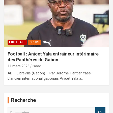
FOOTBALL
SPORT
Football : Anicet Yala entraîneur intérimaire
des Panthères du Gabon
11 mars 2026
isaac
AD – Libreville (Gabon) – Par Jérôme Héritier Yassi :
L’ancien international gabonais Anicet Yala a…
Recherche
R