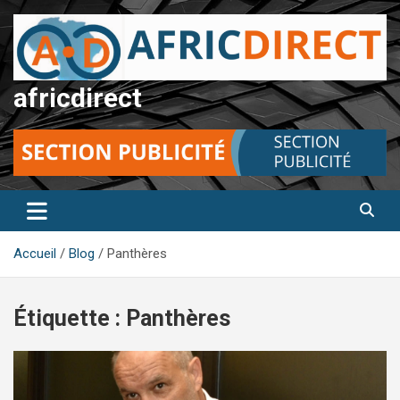
Aller
au
contenu
africdirect
Accueil
Blog
Panthères
Étiquette :
Panthères