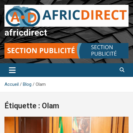
Aller
au
contenu
africdirect
Accueil
Blog
Olam
Étiquette :
Olam