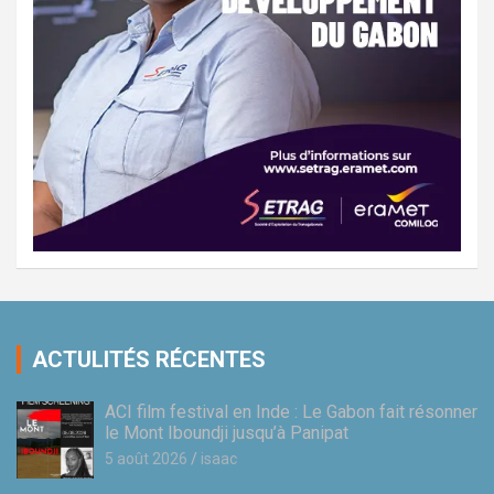
ACTULITÉS RÉCENTES
ACI film festival en Inde : Le Gabon fait résonner
le Mont Iboundji jusqu’à Panipat
5 août 2026
isaac