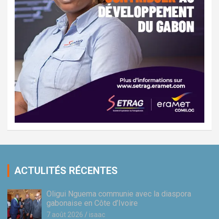
ACTULITÉS RÉCENTES
Oligui Nguema communie avec la diaspora
gabonaise en Côte d’Ivoire
7 août 2026
isaac