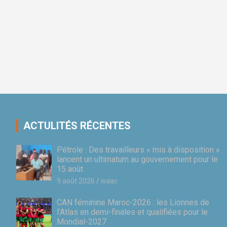
ACTULITÉS RÉCENTES
Pétrole : Des travailleurs « mis à disposition »
lancent un ultimatum au gouvernement pour le
15 août
9 août 2026
isaac
CAN féminine Maroc-2026 : les Lionnes de
l’Atlas en demi-finales et qualifiées pour le
Mondial-2027